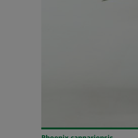
Phoenix cannariensis