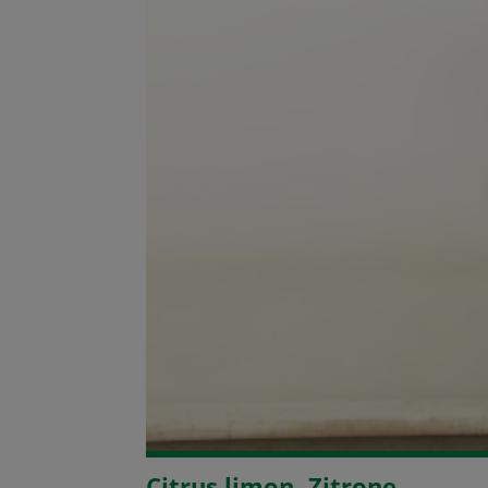
Citrus limon -Zitrone-